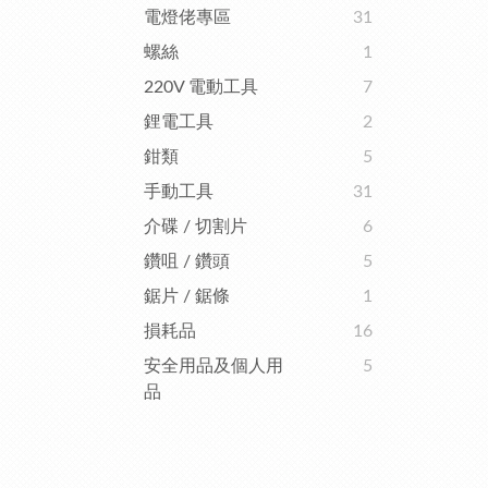
電燈佬專區
31
螺絲
1
220V 電動工具
7
鋰電工具
2
鉗類
5
手動工具
31
介碟 / 切割片
6
鑽咀 / 鑽頭
5
鋸片 / 鋸條
1
損耗品
16
安全用品及個人用
5
品