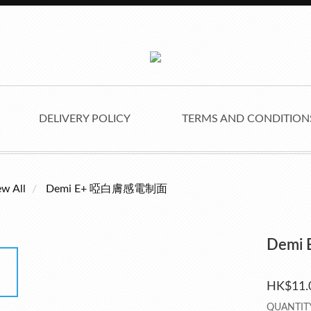
DELIVERY POLICY
TERMS AND CONDITIO
ew All
Demi E+ 啞白膚感電制面
Demi
HK$11.
QUANTIT