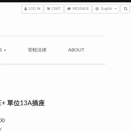
LOG IN
CART
MESSAGE
English
NS
管轄法律
ABOUT
 E+ 單位13A插座
00
Y