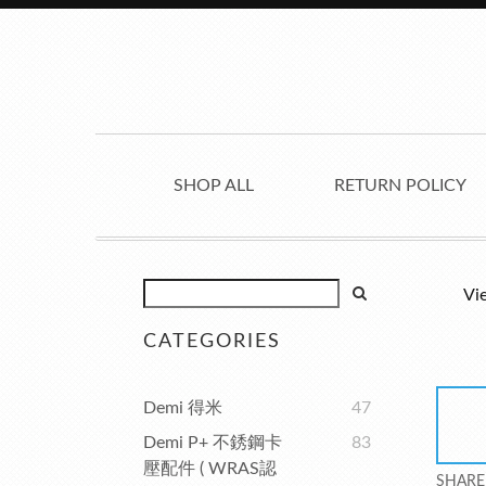
SHOP ALL
RETURN POLICY
Vi
CATEGORIES
Demi 得米
47
Demi P+ 不銹鋼卡
83
壓配件 ( WRAS認
SHARE