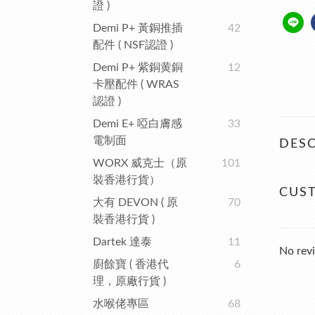
證 )
Demi P+ 黃銅推插
42
配件 ( NSF認證 )
Demi P+ 紫銅黄銅
12
卡壓配件 ( WRAS
認證 )
Demi E+ 啞白膚感
33
電制面
DESC
WORX 威克士（原
101
裝香港行貨）
CUS
大有 DEVON ( 原
70
裝香港行貨 )
Dartek 達泰
11
No revi
廚餘寶 ( 香港代
6
理，原廠行貨 )
水喉佬專區
68