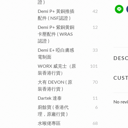
證 )
Demi P+ 黃銅推插
42
配件 ( NSF認證 )
Demi P+ 紫銅黄銅
12
卡壓配件 ( WRAS
認證 )
Demi E+ 啞白膚感
33
電制面
DESC
WORX 威克士（原
101
裝香港行貨）
CUS
大有 DEVON ( 原
70
裝香港行貨 )
Dartek 達泰
11
No revi
廚餘寶 ( 香港代
6
理，原廠行貨 )
水喉佬專區
68