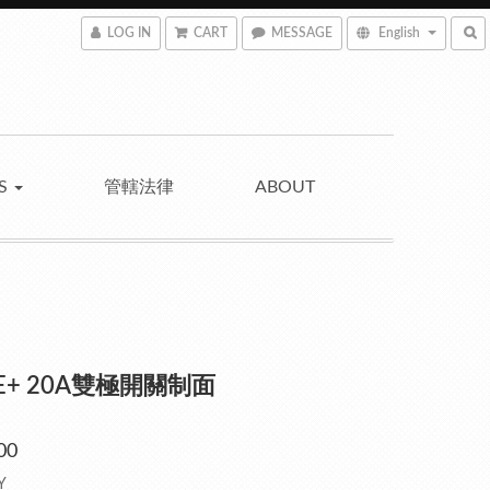
LOG IN
CART
MESSAGE
English
NS
管轄法律
ABOUT
 E+ 20A雙極開關制面
00
Y