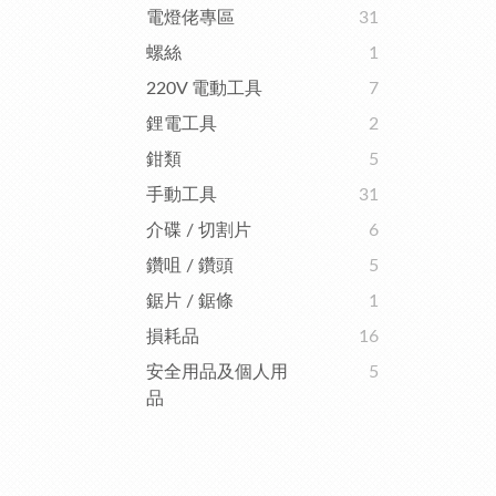
電燈佬專區
31
螺絲
1
220V 電動工具
7
鋰電工具
2
鉗類
5
手動工具
31
介碟 / 切割片
6
鑽咀 / 鑽頭
5
鋸片 / 鋸條
1
損耗品
16
安全用品及個人用
5
品