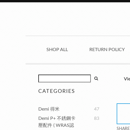
SHOP ALL
RETURN POLICY
Vi
CATEGORIES
Demi 得米
47
Demi P+ 不銹鋼卡
83
壓配件 ( WRAS認
SHARE