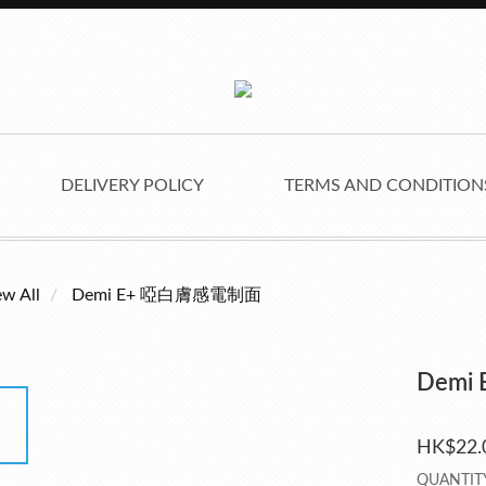
DELIVERY POLICY
TERMS AND CONDITIO
ew All
Demi E+ 啞白膚感電制面
Demi
HK$22.
QUANTIT