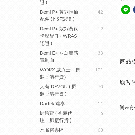
證 )
Demi P+ 黃銅推插
42
配件 ( NSF認證 )
Demi P+ 紫銅黄銅
12
卡壓配件 ( WRAS
認證 )
Demi E+ 啞白膚感
33
電制面
商品
WORX 威克士（原
101
裝香港行貨）
顧客
大有 DEVON ( 原
70
裝香港行貨 )
Dartek 達泰
11
尚未有
廚餘寶 ( 香港代
6
理，原廠行貨 )
水喉佬專區
68