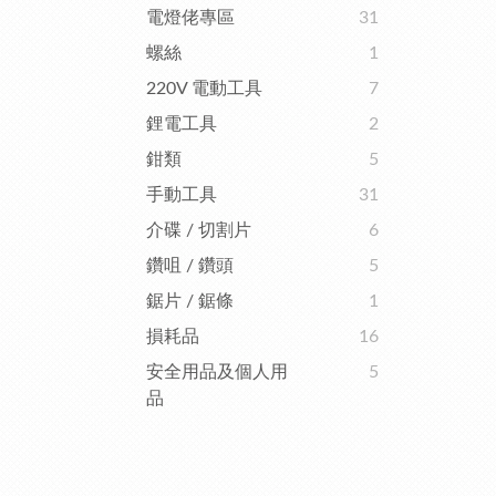
電燈佬專區
31
螺絲
1
220V 電動工具
7
鋰電工具
2
鉗類
5
手動工具
31
介碟 / 切割片
6
鑽咀 / 鑽頭
5
鋸片 / 鋸條
1
損耗品
16
安全用品及個人用
5
品