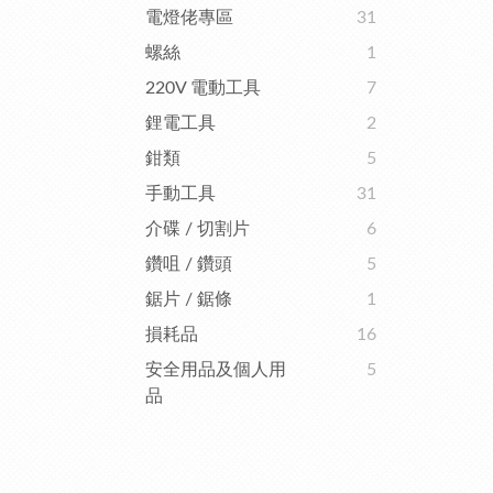
電燈佬專區
31
螺絲
1
220V 電動工具
7
鋰電工具
2
鉗類
5
手動工具
31
介碟 / 切割片
6
鑽咀 / 鑽頭
5
鋸片 / 鋸條
1
損耗品
16
安全用品及個人用
5
品