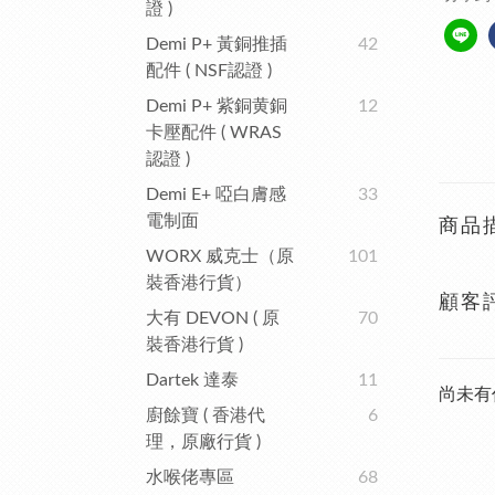
證 )
Demi P+ 黃銅推插
42
配件 ( NSF認證 )
Demi P+ 紫銅黄銅
12
卡壓配件 ( WRAS
認證 )
Demi E+ 啞白膚感
33
電制面
商品
WORX 威克士（原
101
裝香港行貨）
顧客
大有 DEVON ( 原
70
裝香港行貨 )
Dartek 達泰
11
尚未有
廚餘寶 ( 香港代
6
理，原廠行貨 )
水喉佬專區
68