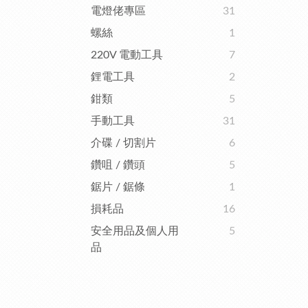
電燈佬專區
31
螺絲
1
220V 電動工具
7
鋰電工具
2
鉗類
5
手動工具
31
介碟 / 切割片
6
鑽咀 / 鑽頭
5
鋸片 / 鋸條
1
損耗品
16
安全用品及個人用
5
品