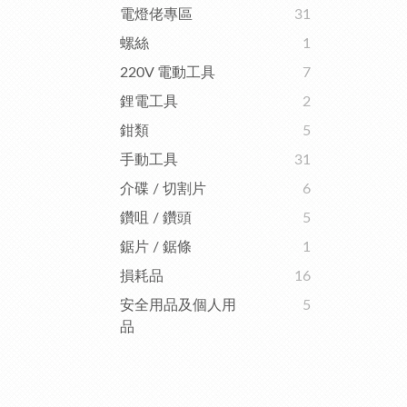
電燈佬專區
31
螺絲
1
220V 電動工具
7
鋰電工具
2
鉗類
5
手動工具
31
介碟 / 切割片
6
鑽咀 / 鑽頭
5
鋸片 / 鋸條
1
損耗品
16
安全用品及個人用
5
品