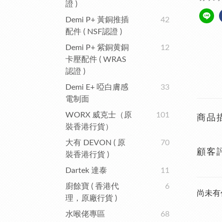
證 )
Demi P+ 黃銅推插
42
配件 ( NSF認證 )
Demi P+ 紫銅黄銅
12
卡壓配件 ( WRAS
認證 )
Demi E+ 啞白膚感
33
電制面
WORX 威克士（原
101
商品
裝香港行貨）
大有 DEVON ( 原
70
顧客
裝香港行貨 )
Dartek 達泰
11
廚餘寶 ( 香港代
6
尚未有
理，原廠行貨 )
水喉佬專區
68