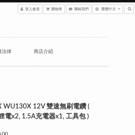
登入會員
購物車
聯絡我們
繁體中文
轄法律
商店介紹
 WU130X 12V 雙速無刷電鑽 (
h鋰電x2, 1.5A充電器x1, 工具包 )
.00