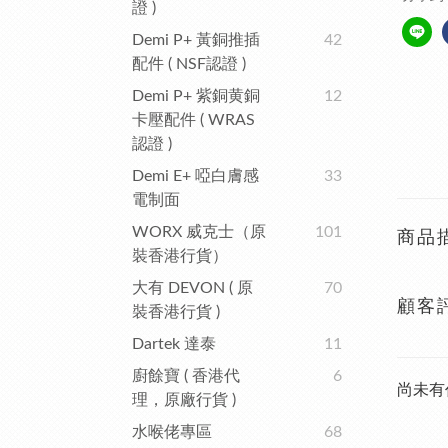
證 )
Demi P+ 黃銅推插
42
配件 ( NSF認證 )
Demi P+ 紫銅黄銅
12
卡壓配件 ( WRAS
認證 )
Demi E+ 啞白膚感
33
電制面
WORX 威克士（原
101
商品
裝香港行貨）
大有 DEVON ( 原
70
顧客
裝香港行貨 )
Dartek 達泰
11
廚餘寶 ( 香港代
6
尚未有
理，原廠行貨 )
水喉佬專區
68