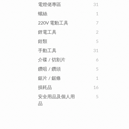
電燈佬專區
31
螺絲
1
220V 電動工具
7
鋰電工具
2
鉗類
5
手動工具
31
介碟 / 切割片
6
鑽咀 / 鑽頭
5
鋸片 / 鋸條
1
損耗品
16
安全用品及個人用
5
品