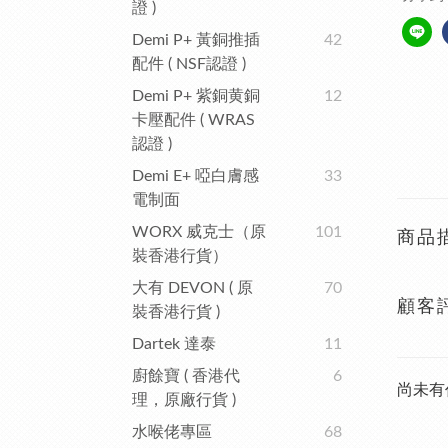
證 )
Demi P+ 黃銅推插
42
配件 ( NSF認證 )
Demi P+ 紫銅黄銅
12
卡壓配件 ( WRAS
認證 )
Demi E+ 啞白膚感
33
電制面
WORX 威克士（原
101
商品
裝香港行貨）
大有 DEVON ( 原
70
顧客
裝香港行貨 )
Dartek 達泰
11
廚餘寶 ( 香港代
6
尚未有
理，原廠行貨 )
水喉佬專區
68