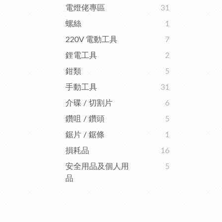
電燈佬專區
31
螺絲
1
220V 電動工具
7
鋰電工具
2
鉗類
5
手動工具
31
介碟 / 切割片
6
鑽咀 / 鑽頭
5
鋸片 / 鋸條
1
損耗品
16
安全用品及個人用
5
品