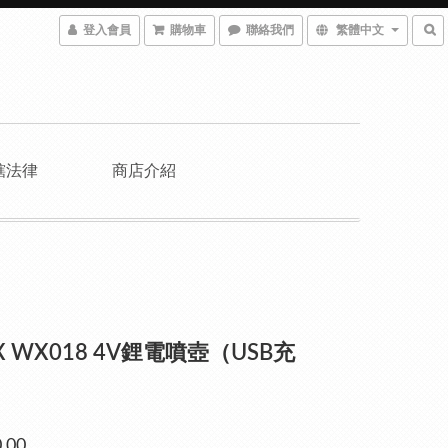
登入會員
購物車
聯絡我們
繁體中文
轄法律
商店介紹
X WX018 4V鋰電噴壺（USB充
.00