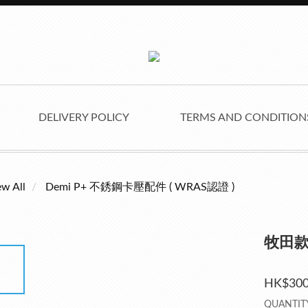
DELIVERY POLICY
TERMS AND CONDITIO
ew All
Demi P+ 不銹鋼卡壓配件 ( WRAS認證 )
牧田款
HK$300
QUANTIT