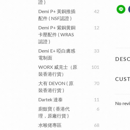
證 )
Demi P+ 黃銅推插
42
配件 ( NSF認證 )
Demi P+ 紫銅黄銅
12
卡壓配件 ( WRAS
認證 )
Demi E+ 啞白膚感
33
電制面
DESC
WORX 威克士（原
101
裝香港行貨）
CUS
大有 DEVON ( 原
70
裝香港行貨 )
Dartek 達泰
11
No revi
廚餘寶 ( 香港代
6
理，原廠行貨 )
水喉佬專區
68