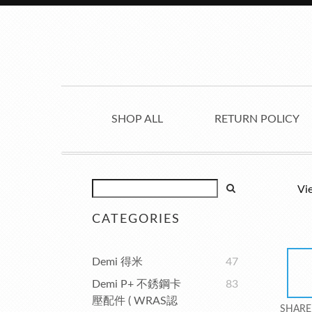
SHOP ALL
RETURN POLICY
Vi
CATEGORIES
Demi 得米
47
Demi P+ 不銹鋼卡
83
壓配件 ( WRAS認
SHARE