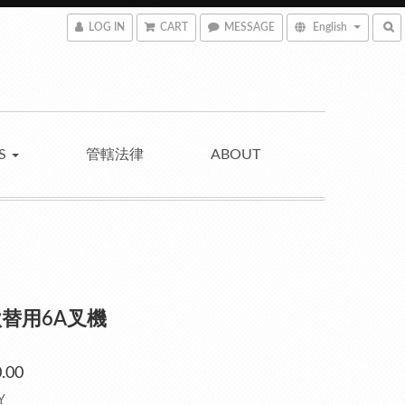
LOG IN
CART
MESSAGE
English
NS
管轄法律
ABOUT
替用6A叉機
.00
Y