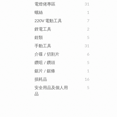
電燈佬專區
31
螺絲
1
220V 電動工具
7
鋰電工具
2
鉗類
5
手動工具
31
介碟 / 切割片
6
鑽咀 / 鑽頭
5
鋸片 / 鋸條
1
損耗品
16
安全用品及個人用
5
品