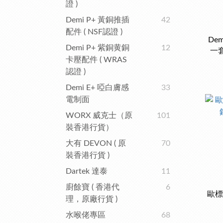
證 )
Demi P+ 黃銅推插
42
配件 ( NSF認證 )
De
Demi P+ 紫銅黄銅
12
一
卡壓配件 ( WRAS
1
認證 )
Demi E+ 啞白膚感
33
電制面
WORX 威克士（原
101
裝香港行貨）
大有 DEVON ( 原
70
裝香港行貨 )
Dartek 達泰
11
廚餘寶 ( 香港代
6
歐標2
理，原廠行貨 )
水喉佬專區
68