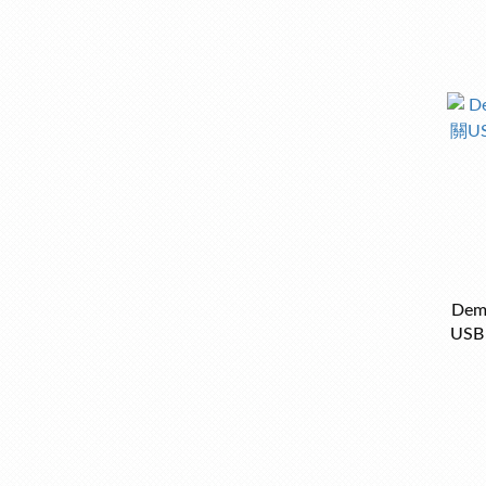
De
USB