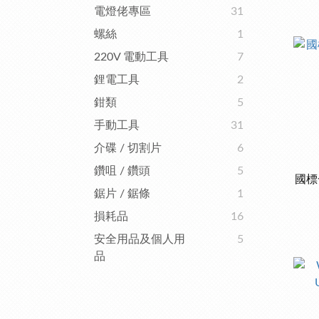
電燈佬專區
31
螺絲
1
220V 電動工具
7
鋰電工具
2
鉗類
5
手動工具
31
介碟 / 切割片
6
鑽咀 / 鑽頭
5
國標
鋸片 / 鋸條
1
損耗品
16
安全用品及個人用
5
品