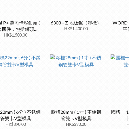
mi P+ 萬向卡壓鉗頭 (
6303 - Z 地板鋸（淨機）
WORD 
套四件，包括鉗頭，
HK$1,400.00
平
5mm夾仔，22mm夾
HK$1,500.00
H
仔，28mm夾仔 )
2mm ( 6分 ) 不銹鋼
歐標28mm ( 1寸 ) 不銹鋼
國標一 
管雙卡V型模具
管雙卡V型模具
HK$390.00
HK$390.00
H