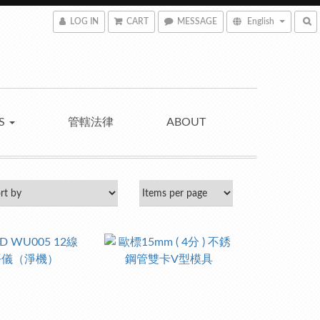
LOG IN
CART
MESSAGE
English
NS
管轄法律
ABOUT