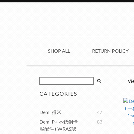
SHOP ALL
RETURN POLICY
Vi
CATEGORIES
Demi 得米
47
Demi P+ 不銹鋼卡
83
壓配件 ( WRAS認