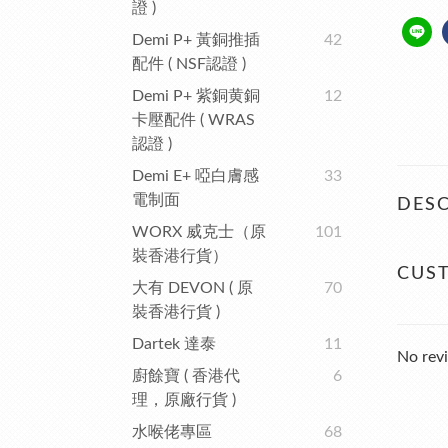
證 )
Demi P+ 黃銅推插
42
配件 ( NSF認證 )
Demi P+ 紫銅黄銅
12
卡壓配件 ( WRAS
認證 )
Demi E+ 啞白膚感
33
電制面
DESC
WORX 威克士（原
101
裝香港行貨）
CUS
大有 DEVON ( 原
70
裝香港行貨 )
Dartek 達泰
11
No revi
廚餘寶 ( 香港代
6
理，原廠行貨 )
水喉佬專區
68