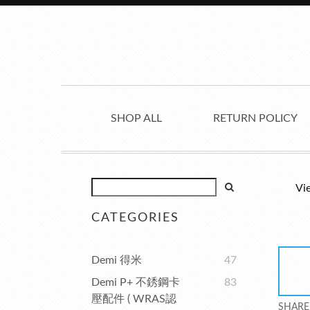
SHOP ALL
RETURN POLICY
Vi
CATEGORIES
Demi 得米
47
Demi P+ 不銹鋼卡
83
壓配件 ( WRAS認
SHARE