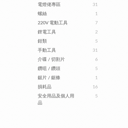
電燈佬專區
31
螺絲
1
220V 電動工具
7
鋰電工具
2
鉗類
5
手動工具
31
介碟 / 切割片
6
鑽咀 / 鑽頭
5
鋸片 / 鋸條
1
損耗品
16
安全用品及個人用
5
品