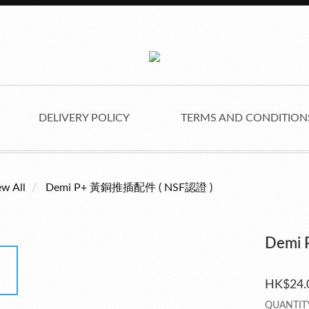
DELIVERY POLICY
TERMS AND CONDITIO
ew All
Demi P+ 黃銅推插配件 ( NSF認證 )
Demi 
HK$24.
QUANTIT