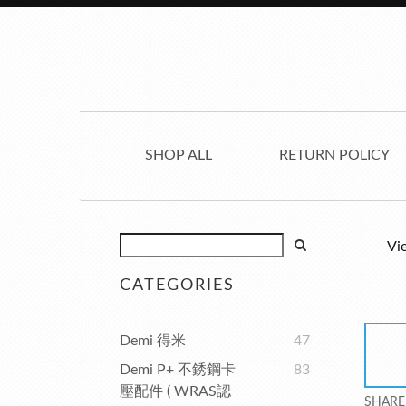
SHOP ALL
RETURN POLICY
Vi
CATEGORIES
Demi 得米
47
Demi P+ 不銹鋼卡
83
壓配件 ( WRAS認
SHARE