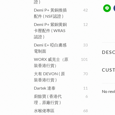
證 )
Demi P+ 黃銅推插
42
配件 ( NSF認證 )
Demi P+ 紫銅黄銅
12
卡壓配件 ( WRAS
認證 )
Demi E+ 啞白膚感
33
電制面
DESC
WORX 威克士（原
101
裝香港行貨）
CUS
大有 DEVON ( 原
70
裝香港行貨 )
Dartek 達泰
11
No revi
廚餘寶 ( 香港代
6
理，原廠行貨 )
水喉佬專區
68