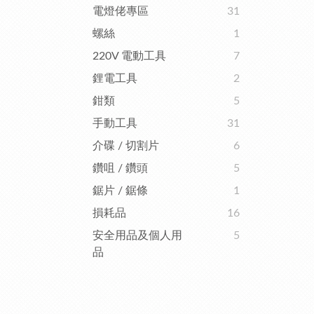
電燈佬專區
31
螺絲
1
220V 電動工具
7
鋰電工具
2
鉗類
5
手動工具
31
介碟 / 切割片
6
鑽咀 / 鑽頭
5
鋸片 / 鋸條
1
損耗品
16
安全用品及個人用
5
品