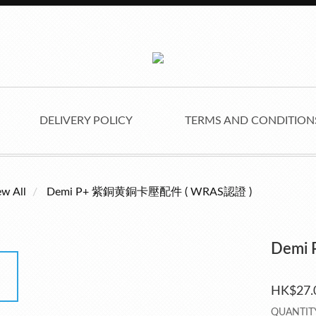
DELIVERY POLICY
TERMS AND CONDITIO
ew All
Demi P+ 紫銅黄銅卡壓配件 ( WRAS認證 )
Demi
HK$27.
QUANTIT