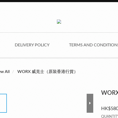
DELIVERY POLICY
TERMS AND CONDITIO
ew All
WORX 威克士（原裝香港行貨）
WORX
HK$580
QUANTIT