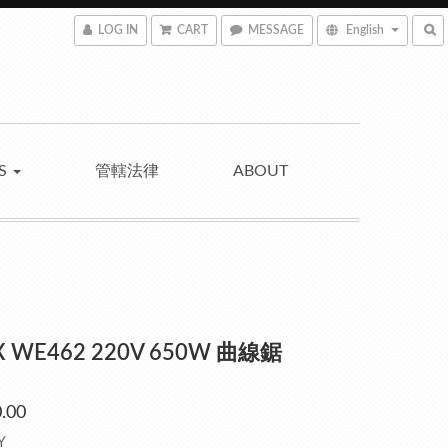
LOG IN
CART
MESSAGE
English
NS
管轄法律
ABOUT
 WE462 220V 650W 曲線鋸
.00
Y