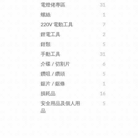
電燈佬專區
31
螺絲
1
220V 電動工具
7
鋰電工具
2
鉗類
5
手動工具
31
介碟 / 切割片
6
鑽咀 / 鑽頭
5
鋸片 / 鋸條
1
損耗品
16
安全用品及個人用
5
品