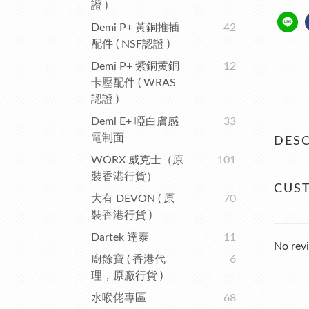
證 )
Demi P+ 黃銅推插
42
配件 ( NSF認證 )
Demi P+ 紫銅黄銅
12
卡壓配件 ( WRAS
認證 )
Demi E+ 啞白膚感
33
電制面
DESC
WORX 威克士（原
101
裝香港行貨）
CUS
大有 DEVON ( 原
70
裝香港行貨 )
Dartek 達泰
11
No revi
廚餘寶 ( 香港代
6
理，原廠行貨 )
水喉佬專區
68