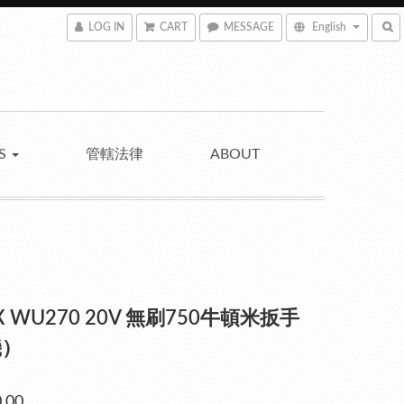
LOG IN
CART
MESSAGE
English
NS
管轄法律
ABOUT
 WU270 20V 無刷750牛頓米扳手
機）
.00