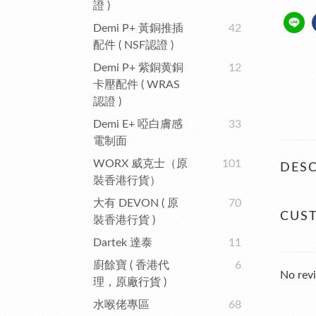
證 )
Demi P+ 黃銅推插
42
配件 ( NSF認證 )
Demi P+ 紫銅黄銅
12
卡壓配件 ( WRAS
認證 )
Demi E+ 啞白膚感
33
電制面
WORX 威克士（原
101
DESC
裝香港行貨）
大有 DEVON ( 原
70
CUS
裝香港行貨 )
Dartek 達泰
11
廚餘寶 ( 香港代
6
No revi
理，原廠行貨 )
水喉佬專區
68