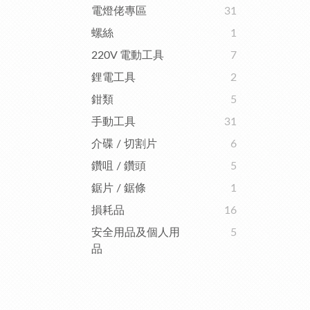
電燈佬專區
31
螺絲
1
220V 電動工具
7
鋰電工具
2
鉗類
5
手動工具
31
介碟 / 切割片
6
鑽咀 / 鑽頭
5
鋸片 / 鋸條
1
損耗品
16
安全用品及個人用
5
品