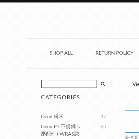
SHOP ALL
RETURN POLICY
Vi
CATEGORIES
Demi 得米
47
Demi P+ 不銹鋼卡
83
壓配件 ( WRAS認
SHARE