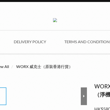
DELIVERY POLICY
TERMS AND CONDITIO
ew All
WORX 威克士（原裝香港行貨）
WORX
（淨
HK$580