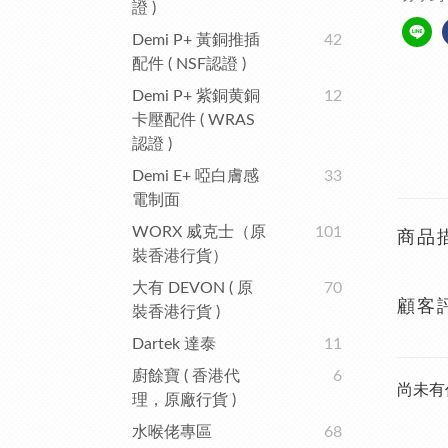
證 )
Demi P+ 黃銅推插
42
配件 ( NSF認證 )
Demi P+ 紫銅黄銅
12
卡壓配件 ( WRAS
認證 )
Demi E+ 啞白膚感
33
電制面
WORX 威克士（原
101
商品
裝香港行貨）
大有 DEVON ( 原
70
顧客
裝香港行貨 )
Dartek 達泰
11
廚餘寶 ( 香港代
6
尚未有
理，原廠行貨 )
水喉佬專區
68