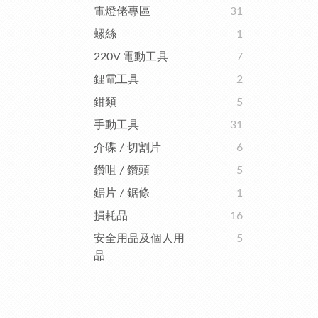
電燈佬專區
31
螺絲
1
220V 電動工具
7
鋰電工具
2
鉗類
5
手動工具
31
介碟 / 切割片
6
鑽咀 / 鑽頭
5
鋸片 / 鋸條
1
損耗品
16
安全用品及個人用
5
品