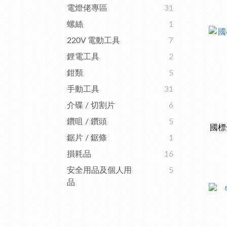
電燈佬專區
31
螺絲
1
220V 電動工具
7
鋰電工具
2
鉗類
5
手動工具
31
介碟 / 切割片
6
鑽咀 / 鑽頭
5
國標
鋸片 / 鋸條
1
損耗品
16
安全用品及個人用
5
品