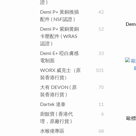
證 )
Demi P+ 黃銅推插
42
配件 ( NSF認證 )
De
Demi P+ 紫銅黄銅
12
卡壓配件 ( WRAS
認證 )
Demi E+ 啞白膚感
33
電制面
WORX 威克士（原
101
裝香港行貨）
大有 DEVON ( 原
70
裝香港行貨 )
Dartek 達泰
11
廚餘寶 ( 香港代
6
歐標2
理，原廠行貨 )
水喉佬專區
68