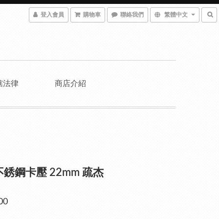
登入會員
購物車
聯絡我們
繁體中文
轄法律
商店介紹
L不銹鋼卡壓 22mm 疏杰
00