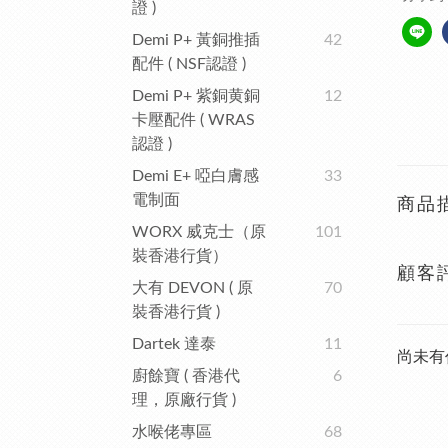
證 )
Demi P+ 黃銅推插
42
配件 ( NSF認證 )
Demi P+ 紫銅黄銅
12
卡壓配件 ( WRAS
認證 )
Demi E+ 啞白膚感
33
電制面
商品
WORX 威克士（原
101
裝香港行貨）
顧客
大有 DEVON ( 原
70
裝香港行貨 )
Dartek 達泰
11
尚未有
廚餘寶 ( 香港代
6
理，原廠行貨 )
水喉佬專區
68