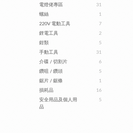
電燈佬專區
31
螺絲
1
220V 電動工具
7
鋰電工具
2
鉗類
5
手動工具
31
介碟 / 切割片
6
鑽咀 / 鑽頭
5
鋸片 / 鋸條
1
損耗品
16
安全用品及個人用
5
品