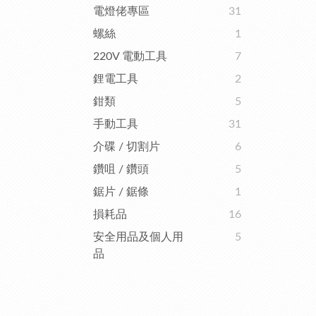
電燈佬專區
31
螺絲
1
220V 電動工具
7
鋰電工具
2
鉗類
5
手動工具
31
介碟 / 切割片
6
鑽咀 / 鑽頭
5
鋸片 / 鋸條
1
損耗品
16
安全用品及個人用
5
品