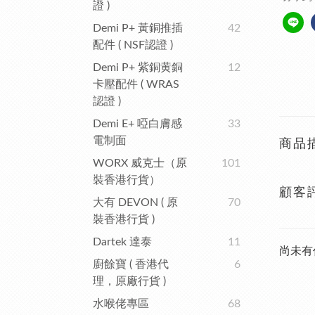
證 )
Demi P+ 黃銅推插
42
配件 ( NSF認證 )
Demi P+ 紫銅黄銅
12
卡壓配件 ( WRAS
認證 )
Demi E+ 啞白膚感
33
電制面
商品
WORX 威克士（原
101
裝香港行貨）
顧客
大有 DEVON ( 原
70
裝香港行貨 )
Dartek 達泰
11
尚未有
廚餘寶 ( 香港代
6
理，原廠行貨 )
水喉佬專區
68