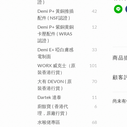
證 )
Demi P+ 黃銅推插
42
配件 ( NSF認證 )
Demi P+ 紫銅黄銅
12
卡壓配件 ( WRAS
認證 )
Demi E+ 啞白膚感
33
電制面
商品
WORX 威克士（原
101
裝香港行貨）
顧客
大有 DEVON ( 原
70
裝香港行貨 )
Dartek 達泰
11
尚未有
廚餘寶 ( 香港代
6
理，原廠行貨 )
水喉佬專區
68