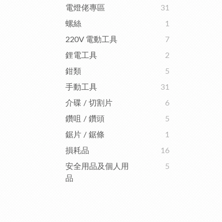
電燈佬專區
31
螺絲
1
220V 電動工具
7
鋰電工具
2
鉗類
5
手動工具
31
介碟 / 切割片
6
鑽咀 / 鑽頭
5
鋸片 / 鋸條
1
損耗品
16
安全用品及個人用
5
品