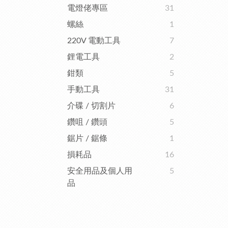
電燈佬專區
31
螺絲
1
220V 電動工具
7
鋰電工具
2
鉗類
5
手動工具
31
介碟 / 切割片
6
鑽咀 / 鑽頭
5
鋸片 / 鋸條
1
損耗品
16
安全用品及個人用
5
品