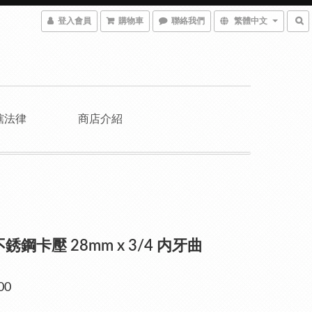
登入會員
購物車
聯絡我們
繁體中文
轄法律
商店介紹
不銹鋼卡壓 28mm x 3/4 内牙曲
00