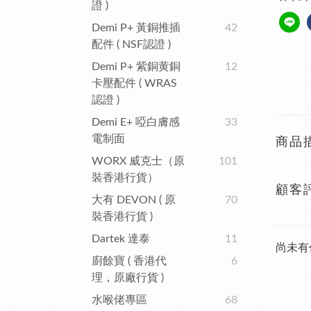
證 )
Demi P+ 黃銅推插
42
配件 ( NSF認證 )
Demi P+ 紫銅黄銅
12
卡壓配件 ( WRAS
認證 )
Demi E+ 啞白膚感
33
電制面
商品
WORX 威克士（原
101
裝香港行貨）
顧客
大有 DEVON ( 原
70
裝香港行貨 )
Dartek 達泰
11
尚未有
廚餘寶 ( 香港代
6
理，原廠行貨 )
水喉佬專區
68