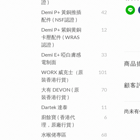
證 )
Demi P+ 黃銅推插
42
配件 ( NSF認證 )
Demi P+ 紫銅黄銅
12
卡壓配件 ( WRAS
認證 )
Demi E+ 啞白膚感
33
電制面
商品
WORX 威克士（原
101
裝香港行貨）
顧客
大有 DEVON ( 原
70
裝香港行貨 )
Dartek 達泰
11
尚未有
廚餘寶 ( 香港代
6
理，原廠行貨 )
水喉佬專區
68