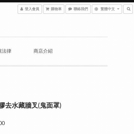
登入會員
購物車
聯絡我們
繁體中文
轄法律
商店介紹
白膠去水藏牆叉(鬼面罩)
00