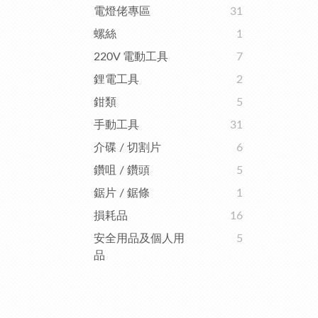
電燈佬專區
31
螺絲
1
220V 電動工具
7
鋰電工具
2
鉗類
5
手動工具
31
介碟 / 切割片
6
鑽咀 / 鑽頭
5
鋸片 / 鋸條
1
損耗品
16
安全用品及個人用
5
品