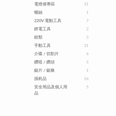
電燈佬專區
31
螺絲
1
220V 電動工具
7
鋰電工具
2
鉗類
5
手動工具
31
介碟 / 切割片
6
鑽咀 / 鑽頭
5
鋸片 / 鋸條
1
損耗品
16
安全用品及個人用
5
品