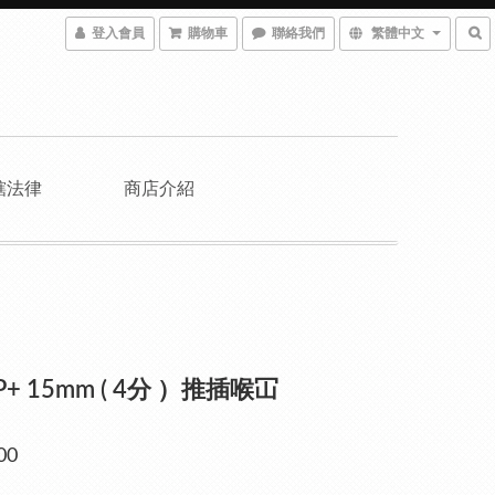
登入會員
購物車
聯絡我們
繁體中文
轄法律
商店介紹
 P+ 15mm ( 4分 ）推插喉冚
00