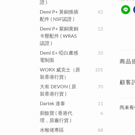
證 )
Demi P+ 黃銅推插
42
配件 ( NSF認證 )
Demi P+ 紫銅黄銅
12
卡壓配件 ( WRAS
認證 )
Demi E+ 啞白膚感
33
電制面
商品
WORX 威克士（原
101
裝香港行貨）
顧客
大有 DEVON ( 原
70
裝香港行貨 )
Dartek 達泰
11
尚未有
廚餘寶 ( 香港代
6
理，原廠行貨 )
水喉佬專區
68