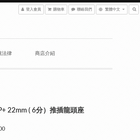
登入會員
購物車
聯絡我們
繁體中文
轄法律
商店介紹
 P+ 22mm ( 6分）推插龍頭座
00