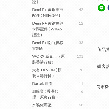
證 )
Demi P+ 黃銅推插
42
配件 ( NSF認證 )
Demi P+ 紫銅黄銅
12
卡壓配件 ( WRAS
認證 )
Demi E+ 啞白膚感
33
電制面
商品
WORX 威克士（原
101
裝香港行貨）
顧客
大有 DEVON ( 原
70
裝香港行貨 )
Dartek 達泰
11
尚未有
廚餘寶 ( 香港代
6
理，原廠行貨 )
水喉佬專區
68