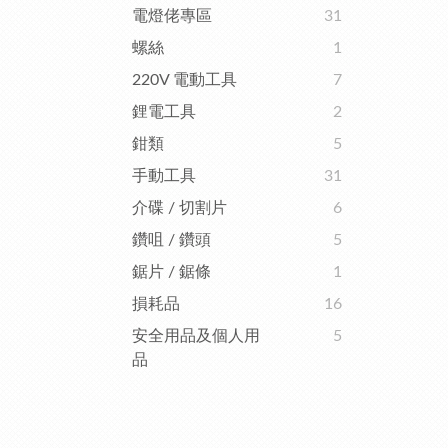
電燈佬專區
31
螺絲
1
220V 電動工具
7
鋰電工具
2
鉗類
5
手動工具
31
介碟 / 切割片
6
鑽咀 / 鑽頭
5
鋸片 / 鋸條
1
損耗品
16
安全用品及個人用
5
品