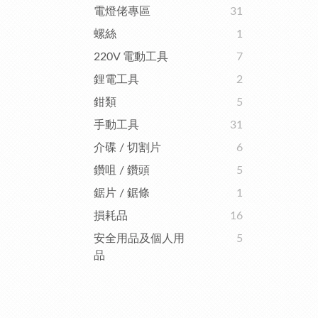
電燈佬專區
31
螺絲
1
220V 電動工具
7
鋰電工具
2
鉗類
5
手動工具
31
介碟 / 切割片
6
鑽咀 / 鑽頭
5
鋸片 / 鋸條
1
損耗品
16
安全用品及個人用
5
品