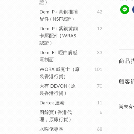
證 )
Demi P+ 黃銅推插
42
配件 ( NSF認證 )
Demi P+ 紫銅黄銅
12
卡壓配件 ( WRAS
認證 )
Demi E+ 啞白膚感
33
電制面
商品
WORX 威克士（原
101
裝香港行貨）
顧客
大有 DEVON ( 原
70
裝香港行貨 )
Dartek 達泰
11
尚未有
廚餘寶 ( 香港代
6
理，原廠行貨 )
水喉佬專區
68