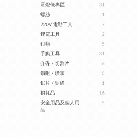
電燈佬專區
31
螺絲
1
220V 電動工具
7
鋰電工具
2
鉗類
5
手動工具
31
介碟 / 切割片
6
鑽咀 / 鑽頭
5
鋸片 / 鋸條
1
損耗品
16
安全用品及個人用
5
品