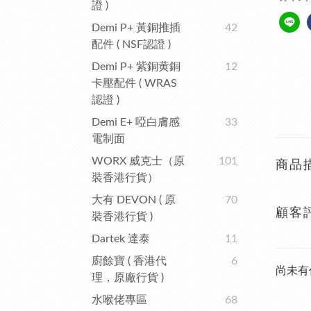
證 )
Demi P+ 黃銅推插
42
配件 ( NSF認證 )
Demi P+ 紫銅黄銅
12
卡壓配件 ( WRAS
認證 )
Demi E+ 啞白膚感
33
電制面
WORX 威克士（原
101
商品
裝香港行貨）
大有 DEVON ( 原
70
顧客
裝香港行貨 )
Dartek 達泰
11
廚餘寶 ( 香港代
6
尚未有
理，原廠行貨 )
水喉佬專區
68