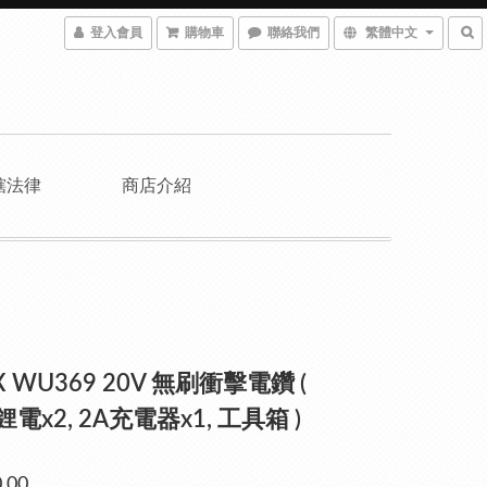
登入會員
購物車
聯絡我們
繁體中文
轄法律
商店介紹
 WU369 20V 無刷衝擊電鑽 (
h鋰電x2, 2A充電器x1, 工具箱 )
.00